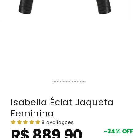
Isabella Éclat Jaqueta
Feminina
8 avaliações
R$ 889,90
Preço
Preço
-34% OFF
promocional
normal