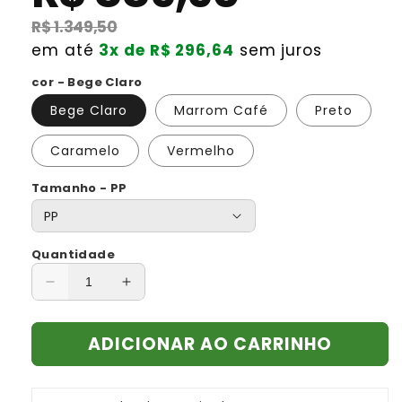
R$ 1.349,50
em até
3x de R$ 296,64
sem juros
cor - Bege Claro
Bege Claro
Marrom Café
Preto
Caramelo
Vermelho
Tamanho - PP
Quantidade
Diminuir
Aumentar
a
a
quantidade
quantidade
ADICIONAR AO CARRINHO
de
de
Isabella
Isabella
Éclat
Éclat