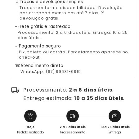
Jaqueta
Jaqueta
↔
Trocas e devoluções simples
Feminina
Feminina
Trocas conforme disponibilidade. Devolução
por arrependimento em até 7 dias. 1ª
devolução grátis.
⌁
Frete grátis e rastreado
Processamento: 2 a 6 dias úteis. Entrega: 10 a 25
dias úteis.
✓
Pagamento seguro
Pix, boleto ou cartão. Parcelamento aparece no
checkout.
☎
Atendimento direto
WhatsApp: (67) 99631-6919
local_shipping
Processamento:
2 a 6 dias úteis
.
Entrega estimada:
10 a 25 dias úteis
.
add_shopping_cart
local_shipping
redeem
Hoje
2 a 6 dias úteis
10 a 25 dias úteis
Pedido realizado
Processamento
Entrega