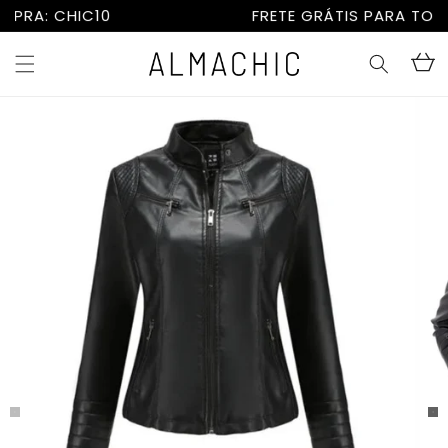
Pular
FRETE GRÁTIS PARA TODO O BRASIL
para o
conteúdo
Carrinh
Pular para
as
informações
do produto