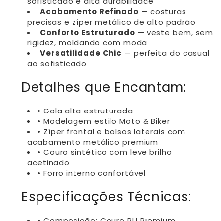
sofisticado e alta durabilidade
Acabamento Refinado
— costuras
precisas e zíper metálico de alto padrão
Conforto Estruturado
— veste bem, sem
rigidez, moldando com moda
Versatilidade Chic
— perfeita do casual
ao sofisticado
Detalhes que Encantam:
• Gola alta estruturada
• Modelagem estilo Moto & Biker
• Zíper frontal e bolsos laterais com
acabamento metálico premium
• Couro sintético com leve brilho
acetinado
• Forro interno confortável
Especificações Técnicas:
• Composição: Couro PU Premium