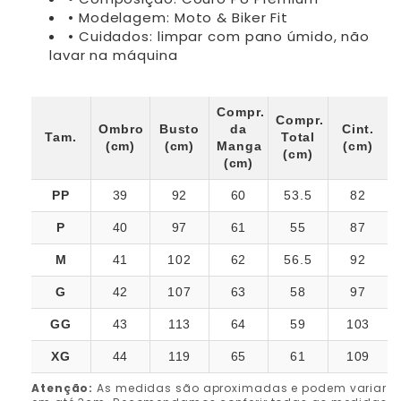
• Modelagem: Moto & Biker Fit
• Cuidados: limpar com pano úmido, não
lavar na máquina
Compr.
Compr.
Ombro
Busto
da
Cint.
Tam.
Total
(cm)
(cm)
Manga
(cm)
(cm)
(cm)
PP
39
92
60
53.5
82
P
40
97
61
55
87
M
41
102
62
56.5
92
G
42
107
63
58
97
GG
43
113
64
59
103
XG
44
119
65
61
109
Atenção:
As medidas são aproximadas e podem variar