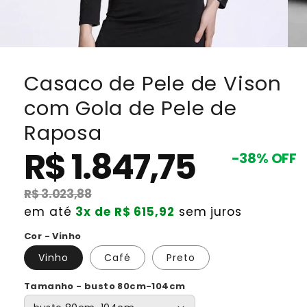
Casaco de Pele de Vison
com Gola de Pele de
Raposa
R$ 1.847,75
Preço
Preço
-38% OFF
promocional
normal
R$ 3.023,88
em até
3x de R$ 615,92
sem juros
Cor - Vinho
Vinho
Café
Preto
Tamanho - busto 80cm-104cm