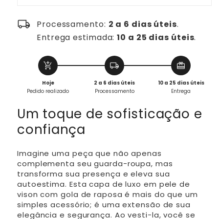
local_shipping
Processamento:
2 a 6 dias úteis
.
Entrega estimada:
10 a 25 dias úteis
.
add_shopping_cart
local_shipping
redeem
Hoje
2 a 6 dias úteis
10 a 25 dias úteis
Pedido realizado
Processamento
Entrega
Um toque de sofisticação e
confiança
Imagine uma peça que não apenas
complementa seu guarda-roupa, mas
transforma sua presença e eleva sua
autoestima. Esta capa de luxo em pele de
vison com gola de raposa é mais do que um
simples acessório; é uma extensão de sua
elegância e segurança. Ao vesti-la, você se