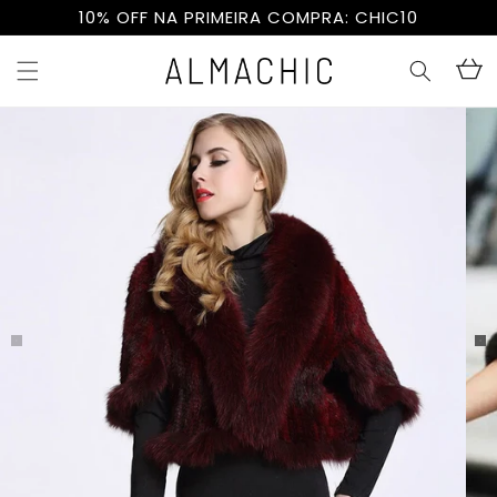
Pular
10% OFF NA PRIMEIRA COMPRA: CHIC10
para o
conteúdo
Carrinh
Pular para
as
informações
do produto