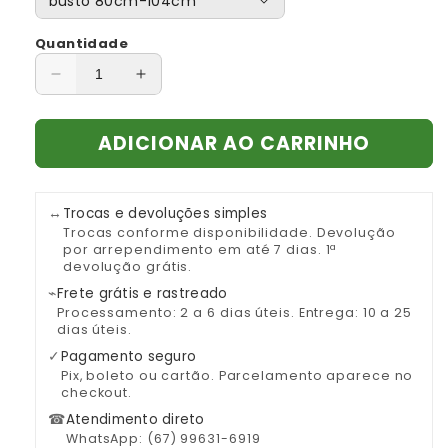
Quantidade
Diminuir
Aumentar
a
a
quantidade
quantidade
ADICIONAR AO CARRINHO
de
de
Casaco
Casaco
de
de
Pele
Pele
↔
Trocas e devoluções simples
de
de
Trocas conforme disponibilidade. Devolução
Vison
Vison
por arrependimento em até 7 dias. 1ª
devolução grátis.
com
com
Gola
Gola
⌁
Frete grátis e rastreado
de
de
Processamento: 2 a 6 dias úteis. Entrega: 10 a 25
dias úteis.
Pele
Pele
de
de
✓
Pagamento seguro
Raposa
Raposa
Pix, boleto ou cartão. Parcelamento aparece no
checkout.
☎
Atendimento direto
WhatsApp: (67) 99631-6919