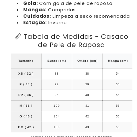
Gola:
Com gola de pele de raposa.
Mangas:
Compridas.
Cuidados:
Limpeza a seco recomendada.
Estação:
Inverno.
📏 Tabela de Medidas - Casaco
de Pele de Raposa
Tamanho
Busto (cm)
Ombro (cm)
Manga (cm)
XS ( 32 )
88
38
54
P ( 34 )
92
39
54
PP ( 36 )
96
40
55
M ( 38 )
100
41
55
G ( 40 )
104
42
56
GG ( 42 )
108
43
56