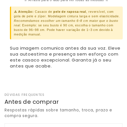
← Arraste para o lado para ver todas as medidas →
⚠️ Atenção:
Casaco de
pele de raposa real
, reversível, com
gola de pele e zíper. Modelagem cintura larga e sem elasticidade.
Recomendamos escolher um tamanho 6–8 cm maior que o busto
real.
Exemplo: se seu busto é 90 cm, escolha o tamanho com
busto de 96–98 cm. Pode haver variação de 1–3 cm devido à
medição manual.
Sua imagem comunica antes da sua voz. Eleve
sua autoestima e presença sem esforço com
este casaco excepcional. Garanta já o seu
antes que acabe.
DÚVIDAS FREQUENTES
Antes de comprar
Respostas rápidas sobre tamanho, troca, prazo e
compra segura.