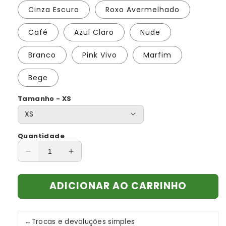
Cinza Escuro
Roxo Avermelhado
Café
Azul Claro
Nude
Branco
Pink Vivo
Marfim
Bege
Tamanho - XS
Quantidade
Diminuir
Aumentar
a
a
quantidade
quantidade
ADICIONAR AO CARRINHO
de
de
Casaco
Casaco
de
de
Pele
Pele
↔
Trocas e devoluções simples