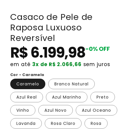
Casaco de Pele de
Raposa Luxuoso
Reversível
R$ 6.199,98
-0% OFF
Preço
normal
em até
3x de R$ 2.066,66
sem juros
Cor - Caramelo
Caramelo
Branco Natural
Azul Real
Azul Marinho
Preto
Vinho
Azul Novo
Azul Oceano
Lavanda
Rosa Claro
Rosa