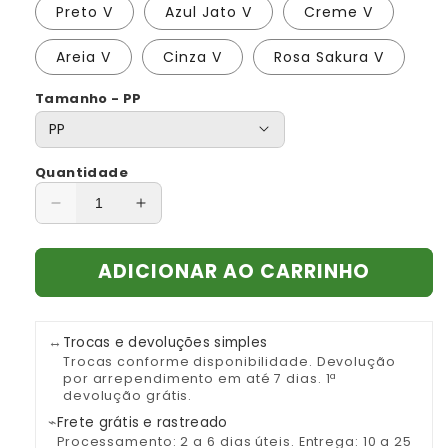
Preto V
Azul Jato V
Creme V
Areia V
Cinza V
Rosa Sakura V
Tamanho - PP
Quantidade
Diminuir
Aumentar
a
a
quantidade
quantidade
ADICIONAR AO CARRINHO
de
de
Camiseta
Camiseta
Feminina
Feminina
Premium
Premium
↔
Trocas e devoluções simples
Seda
Seda
Trocas conforme disponibilidade. Devolução
&amp;
&amp;
por arrependimento em até 7 dias. 1ª
devolução grátis.
Algodão
Algodão
–
–
⌁
Frete grátis e rastreado
Gola
Gola
Processamento: 2 a 6 dias úteis. Entrega: 10 a 25