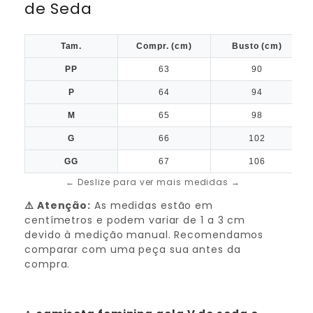
de Seda
Tam.
Compr. (cm)
Busto (cm)
PP
63
90
P
64
94
M
65
98
G
66
102
GG
67
106
← Deslize para ver mais medidas →
⚠️ Atenção:
As medidas estão em
centímetros e podem variar de 1 a 3 cm
devido à medição manual. Recomendamos
comparar com uma peça sua antes da
compra.