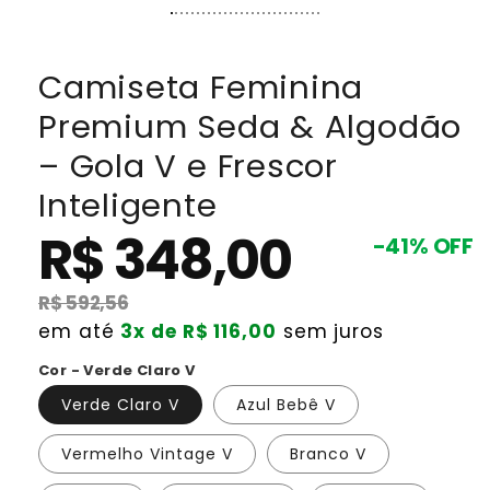
Camiseta Feminina
Premium Seda & Algodão
– Gola V e Frescor
Inteligente
R$ 348,00
Preço
Preço
-41% OFF
promocional
normal
R$ 592,56
em até
3x de R$ 116,00
sem juros
Cor - Verde Claro V
Verde Claro V
Azul Bebê V
Vermelho Vintage V
Branco V