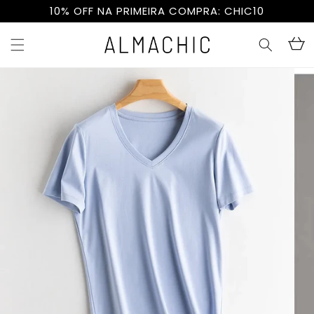
Pular
FRETE GRÁTIS PARA TODO O BRASIL
para o
conteúdo
Carrinh
Pular para
as
informações
do produto