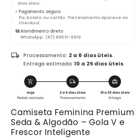
dias úteis.
V
V
e
e
✓
Pagamento seguro
Frescor
Frescor
Pix, boleto ou cartão. Parcelamento aparece no
checkout.
Inteligente
Inteligente
☎
Atendimento direto
WhatsApp: (67) 99631-6919
local_shipping
Processamento:
2 a 6 dias úteis
.
Entrega estimada:
10 a 25 dias úteis
.
add_shopping_cart
local_shipping
redeem
Hoje
2 a 6 dias úteis
10 a 25 dias úteis
Pedido realizado
Processamento
Entrega
Camiseta Feminina Premium
Seda & Algodão – Gola V e
Frescor Inteligente