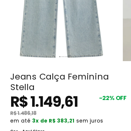
Jeans Calça Feminina
Stella
R$ 1.149,61
Preço
Preço
-22% OFF
promocional
normal
R$ 1.486,18
em até
3x de R$ 383,21
sem juros