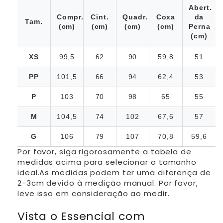
Abert.
Compr.
Cint.
Quadr.
Coxa
da
Tam.
(cm)
(cm)
(cm)
(cm)
Perna
(cm)
XS
99,5
62
90
59,8
51
PP
101,5
66
94
62,4
53
P
103
70
98
65
55
M
104,5
74
102
67,6
57
G
106
79
107
70,8
59,6
Por favor, siga rigorosamente a tabela de
medidas acima para selecionar o tamanho
ideal.As medidas podem ter uma diferença de
2-3cm devido à medição manual. Por favor,
leve isso em consideração ao medir.
Vista o Essencial com