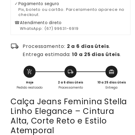
✓
Pagamento seguro
Pix, boleto ou cartão. Parcelamento aparece no
checkout.
☎
Atendimento direto
WhatsApp: (67) 99631-6919
local_shipping
Processamento:
2 a 6 dias úteis
.
Entrega estimada:
10 a 25 dias úteis
.
add_shopping_cart
local_shipping
redeem
Hoje
2 a 6 dias úteis
10 a 25 dias úteis
Pedido realizado
Processamento
Entrega
Calça Jeans Feminina Stella
Linho Elegance – Cintura
Alta, Corte Reto e Estilo
Atemporal