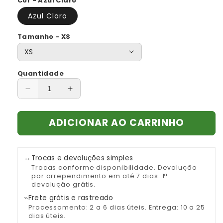
Cor - Azul Claro
Azul Claro
Tamanho - XS
Quantidade
Diminuir
Aumentar
a
a
quantidade
quantidade
ADICIONAR AO CARRINHO
de
de
Jeans
Jeans
Calça
Calça
Feminina
Feminina
↔
Trocas e devoluções simples
Stella
Stella
Trocas conforme disponibilidade. Devolução
por arrependimento em até 7 dias. 1ª
devolução grátis.
⌁
Frete grátis e rastreado
Processamento: 2 a 6 dias úteis. Entrega: 10 a 25
dias úteis.