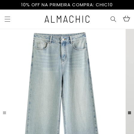
Pular
10% OFF NA PRIMEIRA COMPRA: CHIC10
para o
conteúdo
Carrinh
Pular para
as
informações
do produto